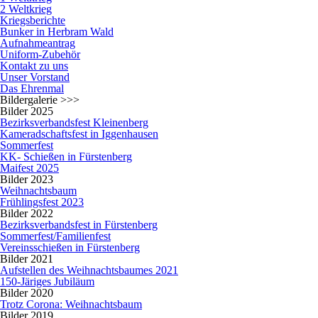
2 Weltkrieg
Kriegsberichte
Bunker in Herbram Wald
Aufnahmeantrag
Uniform-Zubehör
Kontakt zu uns
Unser Vorstand
Das Ehrenmal
Bildergalerie >>>
Bilder 2025
Bezirksverbandsfest Kleinenberg
Kameradschaftsfest in Iggenhausen
Sommerfest
KK- Schießen in Fürstenberg
Maifest 2025
Bilder 2023
Weihnachtsbaum
Frühlingsfest 2023
Bilder 2022
Bezirksverbandsfest in Fürstenberg
Sommerfest/Familienfest
Vereinsschießen in Fürstenberg
Bilder 2021
Aufstellen des Weihnachtsbaumes 2021
150-Järiges Jubiläum
Bilder 2020
Trotz Corona: Weihnachtsbaum
Bilder 2019