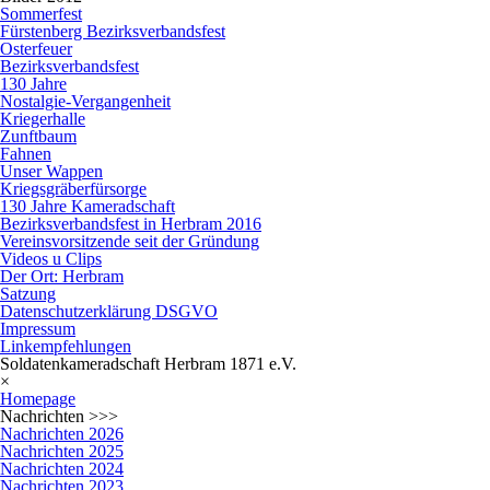
Sommerfest
Fürstenberg Bezirksverbandsfest
Osterfeuer
Bezirksverbandsfest
130 Jahre
Nostalgie-Vergangenheit
Kriegerhalle
Zunftbaum
Fahnen
Unser Wappen
Kriegsgräberfürsorge
130 Jahre Kameradschaft
Bezirksverbandsfest in Herbram 2016
Vereinsvorsitzende seit der Gründung
Videos u Clips
Der Ort: Herbram
Satzung
Datenschutzerklärung DSGVO
Impressum
Linkempfehlungen
Soldatenkameradschaft Herbram 1871 e.V.
×
Homepage
Nachrichten >>>
Nachrichten 2026
Nachrichten 2025
Nachrichten 2024
Nachrichten 2023