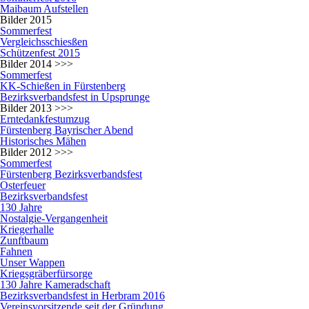
Maibaum Aufstellen
Bilder 2015
Sommerfest
Vergleichsschiesßen
Schützenfest 2015
Bilder 2014 >>>
Sommerfest
KK-Schießen in Fürstenberg
Bezirksverbandsfest in Upsprunge
Bilder 2013 >>>
Erntedankfestumzug
Fürstenberg Bayrischer Abend
Historisches Mähen
Bilder 2012 >>>
Sommerfest
Fürstenberg Bezirksverbandsfest
Osterfeuer
Bezirksverbandsfest
130 Jahre
Nostalgie-Vergangenheit
Kriegerhalle
Zunftbaum
Fahnen
Unser Wappen
Kriegsgräberfürsorge
130 Jahre Kameradschaft
Bezirksverbandsfest in Herbram 2016
Vereinsvorsitzende seit der Gründung